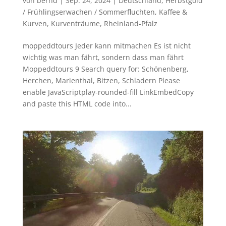
von
bernd
|
Sep. 24, 2024
|
Deutschland
,
Herbstgold
/ Frühlingserwachen / Sommerfluchten
,
Kaffee &
Kurven
,
Kurventräume
,
Rheinland-Pfalz
moppeddtours Jeder kann mitmachen Es ist nicht
wichtig was man fährt, sondern dass man fährt
Moppeddtours 9 Search query for: Schönenberg,
Herchen, Marienthal, Bitzen, Schladern Please
enable JavaScriptplay-rounded-fill LinkEmbedCopy
and paste this HTML code into...