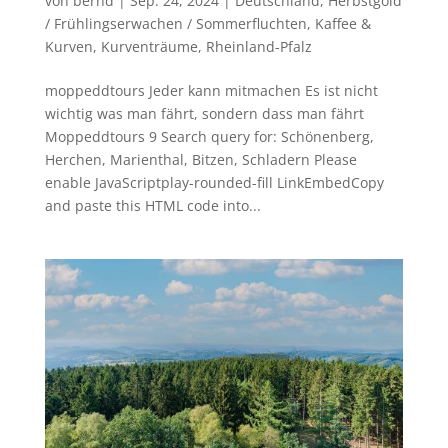
von
bernd
|
Sep. 24, 2024
|
Deutschland
,
Herbstgold
/ Frühlingserwachen / Sommerfluchten
,
Kaffee &
Kurven
,
Kurventräume
,
Rheinland-Pfalz
moppeddtours Jeder kann mitmachen Es ist nicht
wichtig was man fährt, sondern dass man fährt
Moppeddtours 9 Search query for: Schönenberg,
Herchen, Marienthal, Bitzen, Schladern Please
enable JavaScriptplay-rounded-fill LinkEmbedCopy
and paste this HTML code into...