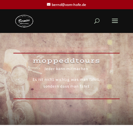
bernd@vom-hofe.de
moppeddtours
Jeder kann mitmachen
Es ist nicht wichtig was man fährt,
sondern dass man fährt